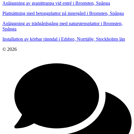
Anläggning av granittrappa vid entré i Bromsten, Spånga
Plattsättning med betongplattor på innergård i Bromsten, Spånga
Anläggning av trädgårdsgång med naturstensplattor i Bromsten,
Spånga
Installation av körbar ränndal i Edsbro, Norrtälje, Stockholms län
© 2026