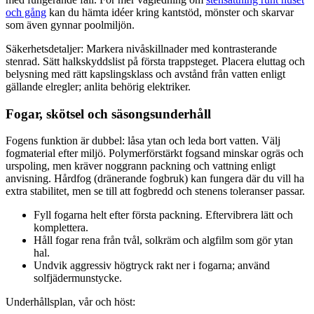
och gång
kan du hämta idéer kring kantstöd, mönster och skarvar
som även gynnar poolmiljön.
Säkerhetsdetaljer: Markera nivåskillnader med kontrasterande
stenrad. Sätt halkskyddslist på första trappsteget. Placera eluttag och
belysning med rätt kapslingsklass och avstånd från vatten enligt
gällande elregler; anlita behörig elektriker.
Fogar, skötsel och säsongsunderhåll
Fogens funktion är dubbel: låsa ytan och leda bort vatten. Välj
fogmaterial efter miljö. Polymerförstärkt fogsand minskar ogräs och
urspoling, men kräver noggrann packning och vattning enligt
anvisning. Hårdfog (dränerande fogbruk) kan fungera där du vill ha
extra stabilitet, men se till att fogbredd och stenens toleranser passar.
Fyll fogarna helt efter första packning. Eftervibrera lätt och
komplettera.
Håll fogar rena från tvål, solkräm och algfilm som gör ytan
hal.
Undvik aggressiv högtryck rakt ner i fogarna; använd
solfjädermunstycke.
Underhållsplan, vår och höst: