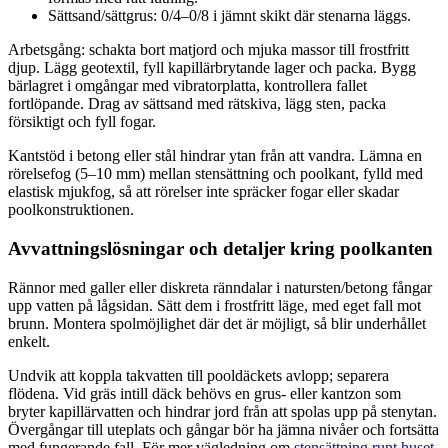
Sättsand/sättgrus: 0/4–0/8 i jämnt skikt där stenarna läggs.
Arbetsgång: schakta bort matjord och mjuka massor till frostfritt
djup. Lägg geotextil, fyll kapillärbrytande lager och packa. Bygg
bärlagret i omgångar med vibratorplatta, kontrollera fallet
fortlöpande. Drag av sättsand med rätskiva, lägg sten, packa
försiktigt och fyll fogar.
Kantstöd i betong eller stål hindrar ytan från att vandra. Lämna en
rörelsefog (5–10 mm) mellan stensättning och poolkant, fylld med
elastisk mjukfog, så att rörelser inte spräcker fogar eller skadar
poolkonstruktionen.
Avvattningslösningar och detaljer kring poolkanten
Rännor med galler eller diskreta ränndalar i natursten/betong fångar
upp vatten på lågsidan. Sätt dem i frostfritt läge, med eget fall mot
brunn. Montera spolmöjlighet där det är möjligt, så blir underhållet
enkelt.
Undvik att koppla takvatten till pooldäckets avlopp; separera
flödena. Vid gräs intill däck behövs en grus- eller kantzon som
bryter kapillärvatten och hindrar jord från att spolas upp på stenytan.
Övergångar till uteplats och gångar bör ha jämna nivåer och fortsätta
med fungerande fall. För mer vägledning om
stensättning runt huset