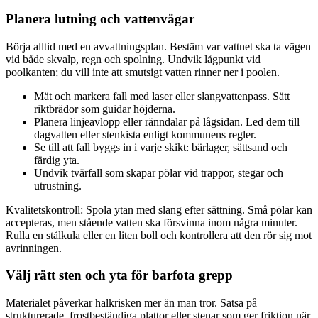
Planera lutning och vattenvägar
Börja alltid med en avvattningsplan. Bestäm var vattnet ska ta vägen
vid både skvalp, regn och spolning. Undvik lågpunkt vid
poolkanten; du vill inte att smutsigt vatten rinner ner i poolen.
Mät och markera fall med laser eller slangvattenpass. Sätt
riktbrädor som guidar höjderna.
Planera linjeavlopp eller ränndalar på lågsidan. Led dem till
dagvatten eller stenkista enligt kommunens regler.
Se till att fall byggs in i varje skikt: bärlager, sättsand och
färdig yta.
Undvik tvärfall som skapar pölar vid trappor, stegar och
utrustning.
Kvalitetskontroll: Spola ytan med slang efter sättning. Små pölar kan
accepteras, men stående vatten ska försvinna inom några minuter.
Rulla en stålkula eller en liten boll och kontrollera att den rör sig mot
avrinningen.
Välj rätt sten och yta för barfota grepp
Materialet påverkar halkrisken mer än man tror. Satsa på
strukturerade, frostbeständiga plattor eller stenar som ger friktion när