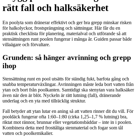
rätt fall och halksäkerhet
En poolyta som dränerar effektivt och ger bra grepp minskar risken
för halkolyckor, frostsprängning och sättningar. Här får du en
praktisk checklista för planering, materialval och utförande så att
stensättningen runt poolen fungerar i många år. Guiden passar både
villaägare och förvaltare.
Grunden: så hänger avrinning och grepp
ihop
Stensättning runt en pool utsätts för ständig fukt, barfota gång och
snabba temperaturväxlingar. Avrinningen måste leda bort vatten från
ytan och bort från poolkanten. Samtidigt ska stenytan vara halksäker
även när den är blöt. Nyckeln är rätt lutning (fall), dränerande
underlag och en yta med tillräcklig struktur.
Fall betyder att ytan lutar en aning så att vatten rinner dit du vill. För
pooldäck fungerar ofta 1:60–1:80 (cirka 1,25–1,7 % lutning) bra,
riktat mot rännor, brunnar eller vegetationsbäddar – inte in i poolen.
Kombinera detta med frosttåliga stenmaterial och fogar som tål
vatten och poolkemikalier.