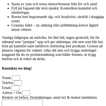
Spola av ytan och rensa rännor/brunnar från löv och sand.
Fyll på fogsand där nivå sjunkit. Kontrollera kantstöd och
rörelsefogar.
Borsta bort begynnande alg- och lavpåväxt, särskilt i skuggiga
zoner.
Granska fallet – ny sättning eller pölbildning kräver åtgärd
innan vintern.
Vanliga fallgropar att undvika: för litet fall, ingen geotextil, för fin
sättsand som “pumpar” upp och ger sättningar, slät sten som blir hal,
brist på kantstöd samt utebliven rörelsefog mot poolkant. Genom att
planera vägarna för vattnet, välja rätt sten och bygga underlaget
noggrant får du en poolstensättning som håller formen, är trygg
barfota och är enkel att sköta.
Kontakta oss idag!
Namn
Telefon
Email
Adress + Ort
Beskriv ert behov, förutsättningar, antal m2 & önskat startdatum