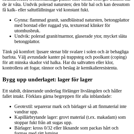
de är våta. Undvik polerad natursten; den blir hal och kan dessutom
få kalk- eller saltutfällningar vid konstant fukt.
Gynna: flammad granit, sandblästrad natursten, betongplattor
med borstad eller ruggad yta, texturerad klinker för
utomhusbruk.
Undvik: polerad granit/marmor, glaserade ytor, mycket släta
betongplattor.
Tänk på komfort: ljusare stenar blir svalare i solen och är behagliga
barfota. Välj avrundade kanter på trappsteg och poolkant (coping)
för att minska skador vid halka. Har du saltvatten eller klor,
kontrollera att fogar, rännor och beslag är kemikalieresistenta.
Bygg upp underlaget: lager för lager
Ett stabilt, dränerande underlag förlänger livslängden och håller
fallet intakt. Förklara gärna begreppen för alla inblandade:
Geotextil: separerar mark och bärlager så att finmaterial inte
vandrar upp.
Kapillärbrytande lager: grovt material (t.ex. makadam) som
stoppar fukt från att sugas upp.
Bärlager: kross 0/32 eller liknande som packas hårt och
formas med rätt lutning.