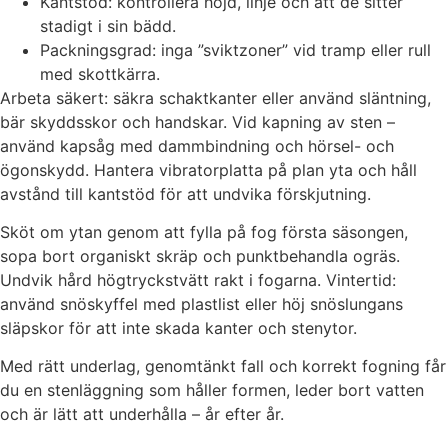
Kantstöd: kontrollera höjd, linje och att de sitter
stadigt i sin bädd.
Packningsgrad: inga ”sviktzoner” vid tramp eller rull
med skottkärra.
Arbeta säkert: säkra schaktkanter eller använd släntning,
bär skyddsskor och handskar. Vid kapning av sten –
använd kapsåg med dammbindning och hörsel- och
ögonskydd. Hantera vibratorplatta på plan yta och håll
avstånd till kantstöd för att undvika förskjutning.
Sköt om ytan genom att fylla på fog första säsongen,
sopa bort organiskt skräp och punktbehandla ogräs.
Undvik hård högtryckstvätt rakt i fogarna. Vintertid:
använd snöskyffel med plastlist eller höj snöslungans
släpskor för att inte skada kanter och stenytor.
Med rätt underlag, genomtänkt fall och korrekt fogning får
du en stenläggning som håller formen, leder bort vatten
och är lätt att underhålla – år efter år.