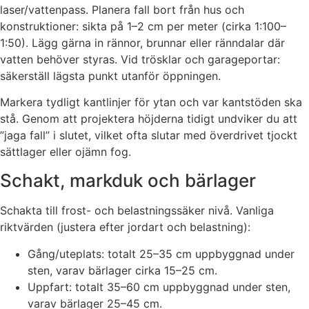
laser/vattenpass. Planera fall bort från hus och
konstruktioner: sikta på 1–2 cm per meter (cirka 1:100–
1:50). Lägg gärna in rännor, brunnar eller ränndalar där
vatten behöver styras. Vid trösklar och garageportar:
säkerställ lägsta punkt utanför öppningen.
Markera tydligt kantlinjer för ytan och var kantstöden ska
stå. Genom att projektera höjderna tidigt undviker du att
”jaga fall” i slutet, vilket ofta slutar med överdrivet tjockt
sättlager eller ojämn fog.
Schakt, markduk och bärlager
Schakta till frost- och belastningssäker nivå. Vanliga
riktvärden (justera efter jordart och belastning):
Gång/uteplats: totalt 25–35 cm uppbyggnad under
sten, varav bärlager cirka 15–25 cm.
Uppfart: totalt 35–60 cm uppbyggnad under sten,
varav bärlager 25–45 cm.