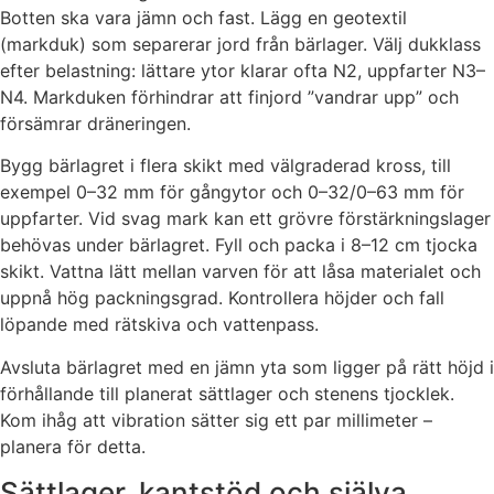
Botten ska vara jämn och fast. Lägg en geotextil
(markduk) som separerar jord från bärlager. Välj dukklass
efter belastning: lättare ytor klarar ofta N2, uppfarter N3–
N4. Markduken förhindrar att finjord ”vandrar upp” och
försämrar dräneringen.
Bygg bärlagret i flera skikt med välgraderad kross, till
exempel 0–32 mm för gångytor och 0–32/0–63 mm för
uppfarter. Vid svag mark kan ett grövre förstärkningslager
behövas under bärlagret. Fyll och packa i 8–12 cm tjocka
skikt. Vattna lätt mellan varven för att låsa materialet och
uppnå hög packningsgrad. Kontrollera höjder och fall
löpande med rätskiva och vattenpass.
Avsluta bärlagret med en jämn yta som ligger på rätt höjd i
förhållande till planerat sättlager och stenens tjocklek.
Kom ihåg att vibration sätter sig ett par millimeter –
planera för detta.
Sättlager, kantstöd och själva