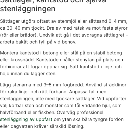
stenläggningen
Sättlager utgörs oftast av stenmjöl eller sättsand 0–4 mm,
ca 30–40 mm tjockt. Dra av med rätskiva mot fasta styror
(rör eller brädor). Undvik att gå i det avdragna sättlagret –
arbeta bakåt och fyll på vid behov.
Montera kantstöd i betong eller stål på en stabil betong-
eller krossbädd. Kantstöden håller stenytan på plats och
förhindrar att fogar öppnar sig. Sätt kantstöd i linje och
höjd innan du lägger sten.
Lägg stenarna med 3–5 mm fogbredd. Använd sträcklinor
för raka linjer och rätt förband. Anpassa fall med
stenläggningen, inte med tjockare sättlager. Vid uppfarter:
välj körbar sten och mönster som tål vridande hjul, som
halvförband eller fiskben. Överväg professionell
stenläggning av uppfart
om ytan ska bära tyngre fordon
eller dagvatten kräver särskild lösning.